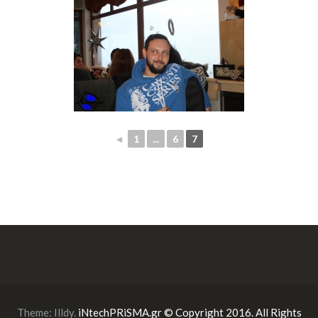
◄
1
...
6
7
Theme:
Illdy
.
iNtechPRiSMA.gr © Copyright 2016. All Rights