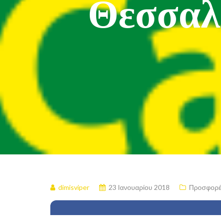
Θεσσαλ
dimisviper
23 Ιανουαρίου 2018
Προσφορέ