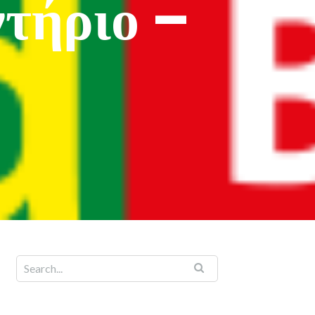
τήριο –