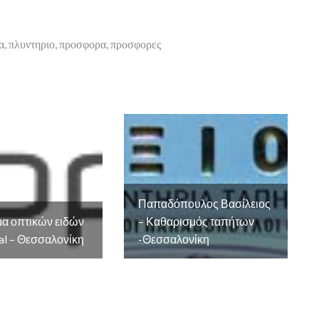
α
,
πλυντηριο
,
προσφορα
,
προσφορες
Παπαδόπουλος Βασίλειος
α οπτικών ειδών
– Καθαρισμός ταπήτων
l – Θεσσαλονίκη
-Θεσσαλονίκη