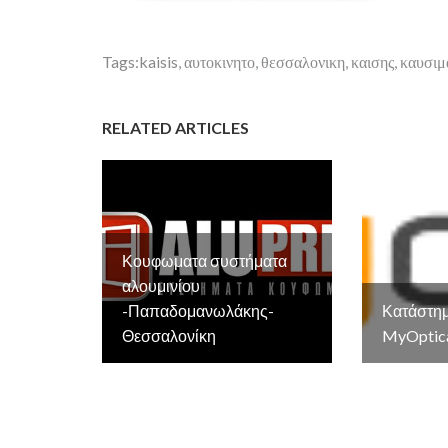
Tags:
kaisis
,
αυτοκινητο
,
θεσσαλονικη
,
καισης
,
καυσιμ
RELATED ARTICLES
Κουφωματα συστήματα
αλουμινίου
-Παπαδομανωλάκης-
Κατάστημ
Θεσσαλονίκη
MyOptica