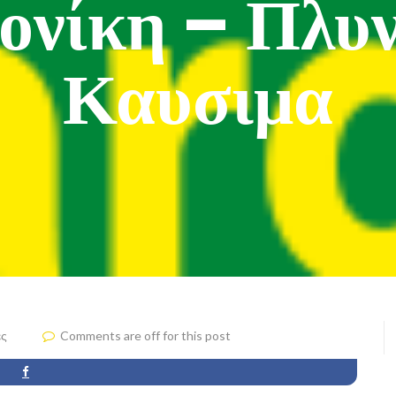
ονίκη – Πλυν
Καυσιμα
ς
Comments are off for this post