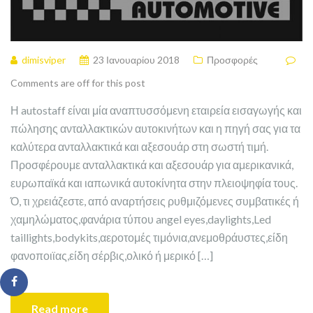
dimisviper
23 Ιανουαρίου 2018
Προσφορές
Comments are off for this post
Η autostaff είναι μία αναπτυσσόμενη εταιρεία εισαγωγής και
πώλησης ανταλλακτικών αυτοκινήτων και η πηγή σας για τα
καλύτερα ανταλλακτικά και αξεσουάρ στη σωστή τιμή.
Προσφέρουμε ανταλλακτικά και αξεσουάρ για αμερικανικά,
ευρωπαϊκά και ιαπωνικά αυτοκίνητα στην πλειοψηφία τους.
Ό, τι χρειάζεστε, από αναρτήσεις ρυθμιζόμενες συμβατικές ή
χαμηλώματος,φανάρια τύπου angel eyes,daylights,Led
taillights,bodykits,αεροτομές τιμόνια,ανεμοθράυστες,είδη
φανοποιϊας,είδη σέρβις,ολικό ή μερικό […]
Read more