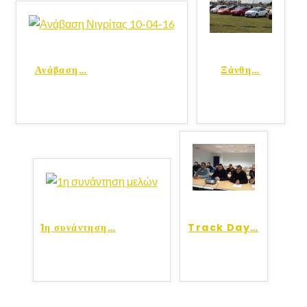
Ανάβαση
…
Ξάνθη
…
1η συνάντηση
…
Track Day
…