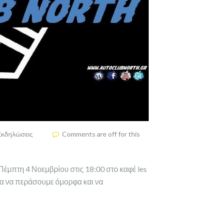
Εκδηλώσεις
Comments are off for this
Πέμπτη 4 Νοεμβρίου στις 18:00 στο καφέ les
ια να περάσουμε όμορφα και να