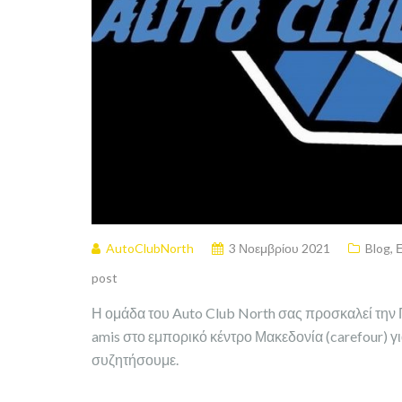
AutoClubNorth
3 Νοεμβρίου 2021
Blog
,
post
Η ομάδα του Auto Club North σας προσκαλεί την 
amis στο εμπορικό κέντρο Μακεδονία (carefour) γ
συζητήσουμε.