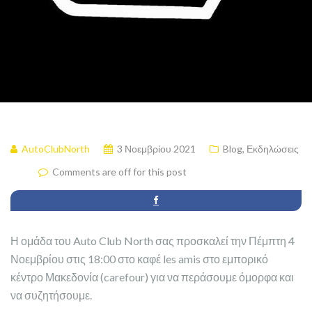
AutoClubNorth
3 Νοεμβρίου 2021
Blog
,
Εκδηλώσεις
Comments are off for this post
Η ομάδα του Auto Club North σας προσκαλεί την Πέμπτη 4
Νοεμβρίου στις 18:00 στο καφέ les amis στο εμπορικό
κέντρο Μακεδονία (carefour) για να περάσουμε όμορφα και
να συζητήσουμε.