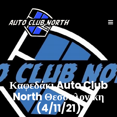
Καφεδάκι Auto Club
North Θεσσαλονίκη
(4/11/21)